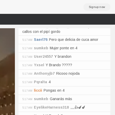
masacuatudo19
Estás destrozada bb
5:17 AM
Signup now
eloptattoo06ink
En 4
5:17 AM
BeatupBookmark
4
5:17 AM
Benito_toca_Melo_777
Pa chuparle esos
5:17 AM
callos con el pipí gordo
Saerl76
Pero que delicia de cuca amor
5:17 AM
sumkeb
Mujer ponte en 4
5:17 AM
User24557
Y brandon
5:17 AM
Yxsel
Y Brando ?????
5:17 AM
Anthonyjb7
Ricooo nojoda
5:17 AM
Pqralta
4
5:17 AM
liccii
Pongas en 4
5:17 AM
sumkeb
Ganarás más
5:17 AM
EyelikeHarness318
,,,,👍🍆🍆
5:17 AM