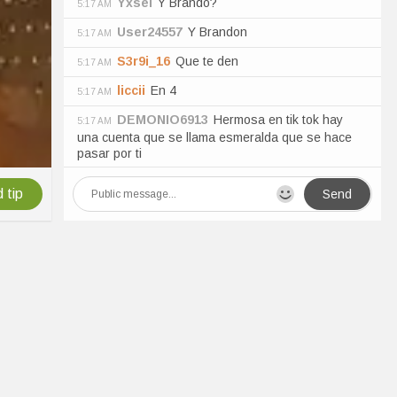
Yxsel
Y Brando?
5:17 AM
User24557
Y Brandon
5:17 AM
S3r9i_16
Que te den
5:17 AM
liccii
En 4
5:17 AM
DEMONIO6913
Hermosa en tik tok hay
5:17 AM
una cuenta que se llama esmeralda que se hace
pasar por ti
 tip
Send