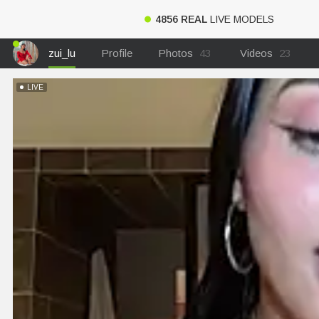
4856 REAL
LIVE MODELS
zui_lu
Profile
Photos
43
Videos
23
LIVE