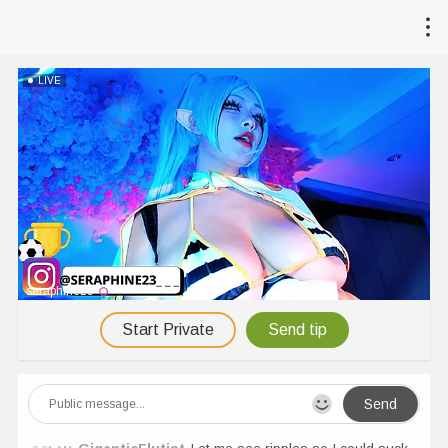
LIVE
seraphine23
Start Private
Send tip
Send