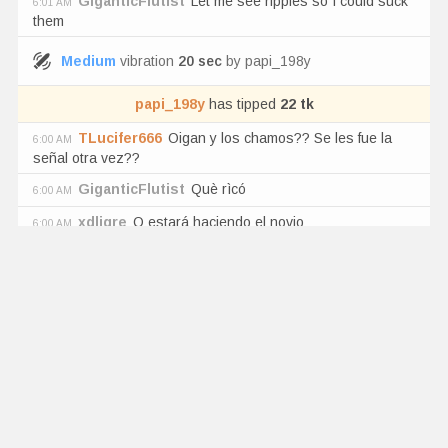
GiganticFlutist
Let me see ripples so I could suck
6:01 AM
them
Medium
vibration
20
sec
by
papi_198y
papi_198y
has tipped
22
tk
TLucifer666
Oigan y los chamos?? Se les fue la
6:00 AM
señal otra vez??
GiganticFlutist
Què rìcó
6:00 AM
xdligre
Q estará haciendo el novio
6:00 AM
holiiiestoyhot
q rica estas
6:00 AM
xdligre
Rebotan pero ricooooooooote
6:00 AM
GiganticFlutist
Yes don't stop honey
6:00 AM
Tetasyrwjd
Teras
6:00 AM
Andrez7856
Hola
6:00 AM
Medium
vibration
20
sec
by
somedude6555